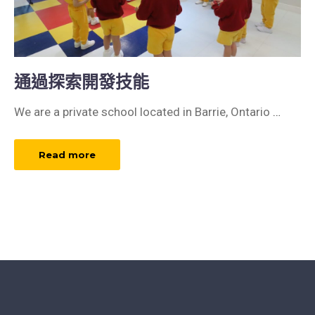
通過探索開發技能
We are a private school located in Barrie, Ontario
…
Read more