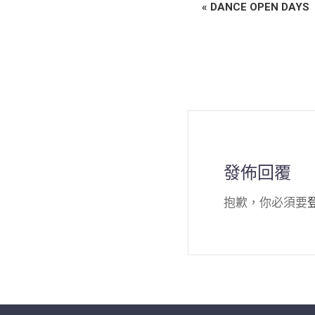
E
«
DANCE OPEN DAYS
v
e
n
t
N
a
v
發佈回覆
i
抱歉，你必須要
g
a
t
i
o