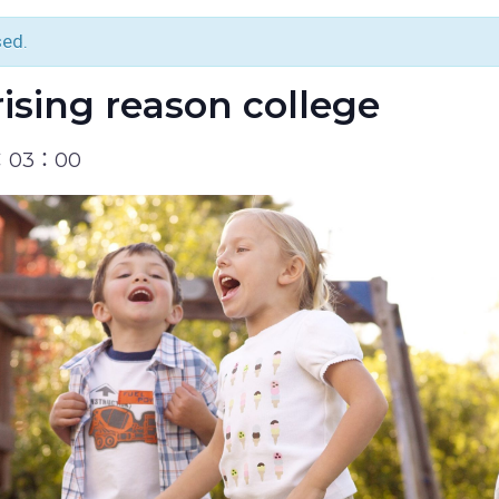
sed.
ising reason college
7：03：00