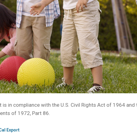
 is in compliance with the U.S. Civil Rights Act of 1964 and t
nts of 1972, Part 86.
Cal Export