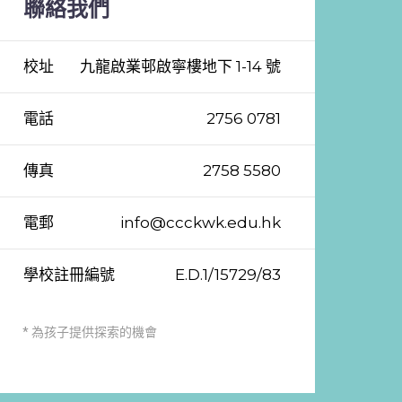
聯絡我們
校址
九龍啟業邨啟寧樓地下 1-14 號
電話
2756 0781
傳真
2758 5580
電郵
info@ccckwk.edu.hk
學校註冊編號
E.D.1/15729/83
* 為孩子提供探索的機會