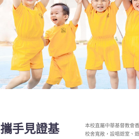
，攜手見證基
本校直屬中華基督教會香
校舍寬敞，設唱遊室、遊