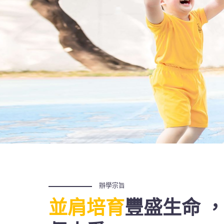
辦學宗旨
並肩培育
豐盛生命 